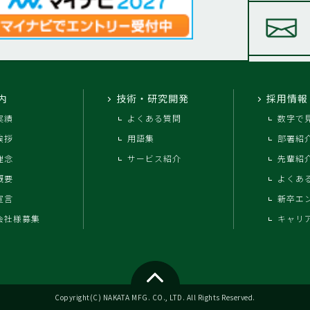
内
技術・研究開発
採用情報
実績
よくある質問
数字で
挨拶
用語集
部署紹
理念
サービス紹介
先輩紹
概要
よくあ
宣言
新卒エ
会社様募集
キャリ
Copyright(C) NAKATA MFG. CO., LTD. All Rights Reserved.