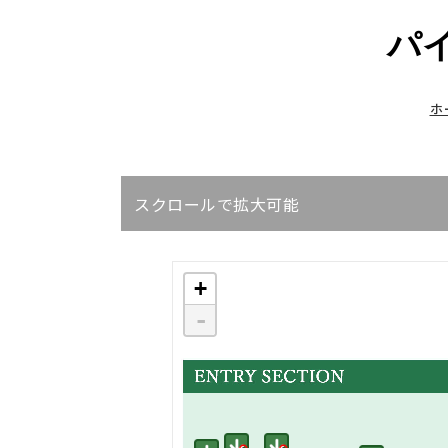
パイ
ホ
スクロールで拡大可能
+
-