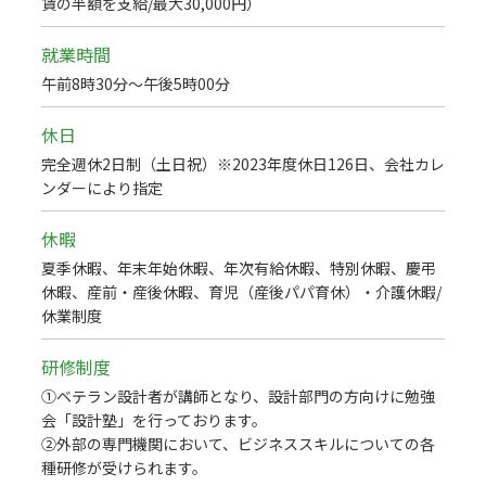
賃の半額を支給/最大30,000円）
就業時間
午前8時30分～午後5時00分
休日
完全週休2日制（土日祝）※2023年度休日126日、会社カレ
ンダーにより指定
休暇
夏季休暇、年末年始休暇、年次有給休暇、特別休暇、慶弔
休暇、産前・産後休暇、育児（産後パパ育休）・介護休暇/
休業制度
研修制度
①ベテラン設計者が講師となり、設計部門の方向けに勉強
会「設計塾」を行っております。
②外部の専門機関において、ビジネススキルについての各
種研修が受けられます。