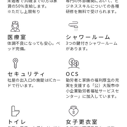
未婚者で30歳までの方は家
専門の外部機関において、ビ
賃の50％支給します。
ジネススキルについての各種
※ただし上限有り
研修を無料で受けられます。
医療室
シャワールーム
体調不良になっても安心。ベ
3つの鍵付きシャワールーム
ッド完備。
があります。
セキュリティ
OCS
社屋の出入口の施錠はICカー
勤労者と家族の福利厚生の充
ドで行います。
実を支援する「公）大阪市中
小企業勤労者福祉サービスセ
ンター」に加入しています。
女子更衣室
トイレ